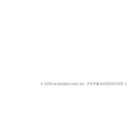
© 2026 so.tsingfun.com, Inc.
沪ICP备2020034476号-1