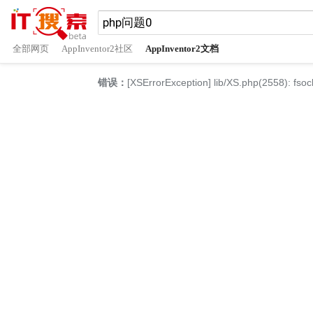
全部网页
AppInventor2社区
AppInventor2文档
错误：
[XSErrorException] lib/XS.php(2558): fsoc