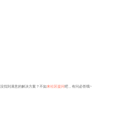
没找到满意的解决方案？不如
来社区提问
吧，有问必答哦~