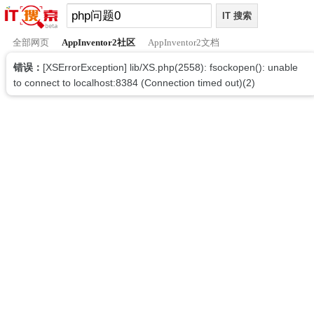
全部网页
AppInventor2社区
AppInventor2文档
错误：
[XSErrorException] lib/XS.php(2558): fsockopen(): unable
to connect to localhost:8384 (Connection timed out)(2)