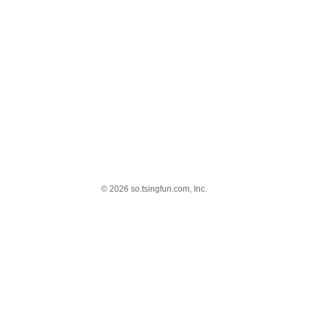
© 2026 so.tsingfun.com, Inc.