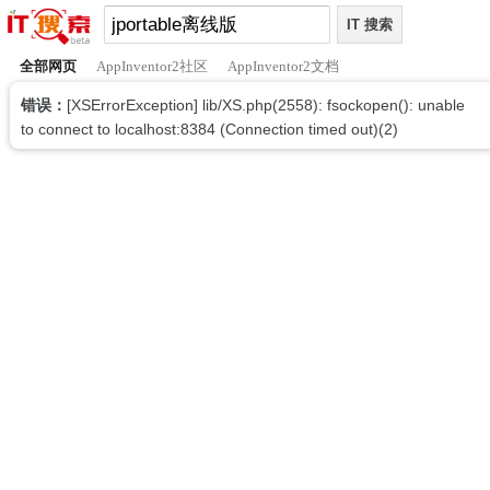
全部网页
AppInventor2社区
AppInventor2文档
错误：
[XSErrorException] lib/XS.php(2558): fsockopen(): unable
to connect to localhost:8384 (Connection timed out)(2)