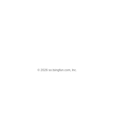
© 2026 so.tsingfun.com, Inc.