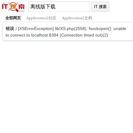
全部网页
AppInventor2社区
AppInventor2文档
错误：
[XSErrorException] lib/XS.php(2558): fsockopen(): unable
to connect to localhost:8384 (Connection timed out)(2)