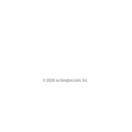
© 2026 so.tsingfun.com, Inc.