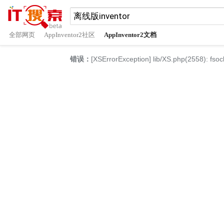
全部网页
AppInventor2社区
AppInventor2文档
错误：
[XSErrorException] lib/XS.php(2558): fsoc