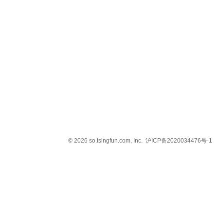
© 2026 so.tsingfun.com, Inc.
沪ICP备2020034476号-1