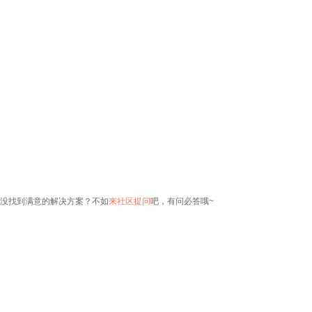
没找到满意的解决方案？不如
来社区提问
吧，有问必答哦~