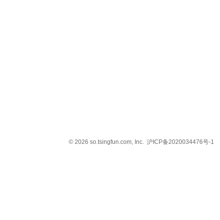
© 2026 so.tsingfun.com, Inc.
沪ICP备2020034476号-1