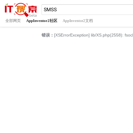
全部网页
AppInventor2社区
AppInventor2文档
错误：
[XSErrorException] lib/XS.php(2558): fsoc