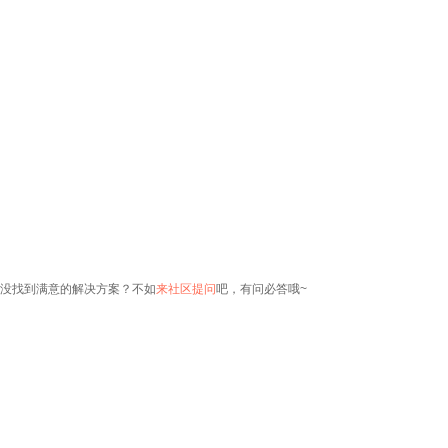
没找到满意的解决方案？不如
来社区提问
吧，有问必答哦~