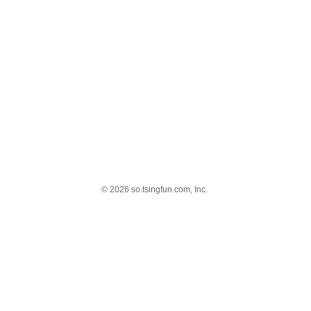
© 2026 so.tsingfun.com, Inc.