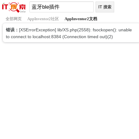
全部网页
AppInventor2社区
AppInventor2文档
错误：
[XSErrorException] lib/XS.php(2558): fsockopen(): unable
to connect to localhost:8384 (Connection timed out)(2)