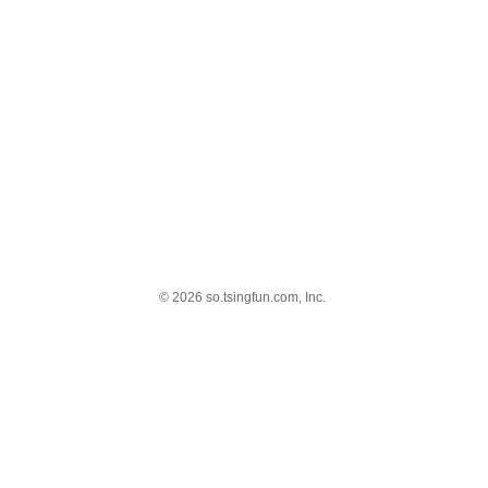
© 2026 so.tsingfun.com, Inc.