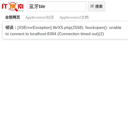
全部网页
AppInventor2社区
AppInventor2文档
错误：
[XSErrorException] lib/XS.php(2558): fsockopen(): unable
to connect to localhost:8384 (Connection timed out)(2)