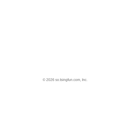
© 2026 so.tsingfun.com, Inc.