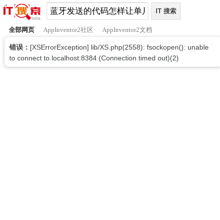
全部网页
AppInventor2社区
AppInventor2文档
错误：
[XSErrorException] lib/XS.php(2558): fsockopen(): unable
to connect to localhost:8384 (Connection timed out)(2)