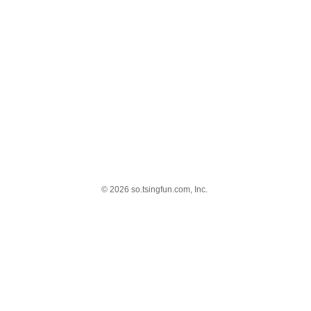
© 2026 so.tsingfun.com, Inc.