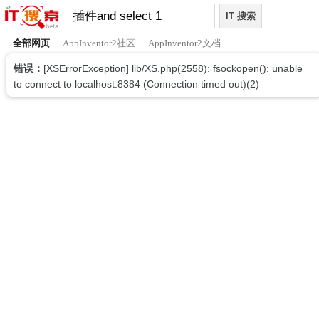
全部网页
AppInventor2社区
AppInventor2文档
错误：
[XSErrorException] lib/XS.php(2558): fsockopen(): unable
to connect to localhost:8384 (Connection timed out)(2)