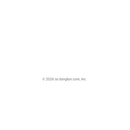
© 2026 so.tsingfun.com, Inc.