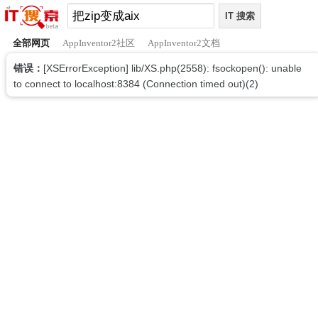
全部网页
AppInventor2社区
AppInventor2文档
错误：
[XSErrorException] lib/XS.php(2558): fsockopen(): unable
to connect to localhost:8384 (Connection timed out)(2)