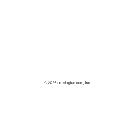
© 2026 so.tsingfun.com, Inc.