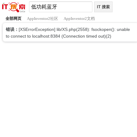
全部网页
AppInventor2社区
AppInventor2文档
错误：
[XSErrorException] lib/XS.php(2558): fsockopen(): unable
to connect to localhost:8384 (Connection timed out)(2)