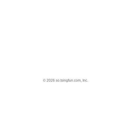
© 2026 so.tsingfun.com, Inc.