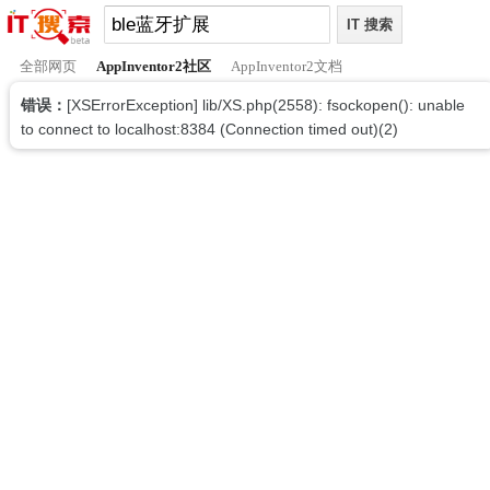
全部网页
AppInventor2社区
AppInventor2文档
错误：
[XSErrorException] lib/XS.php(2558): fsockopen(): unable
to connect to localhost:8384 (Connection timed out)(2)