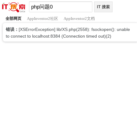
全部网页
AppInventor2社区
AppInventor2文档
错误：
[XSErrorException] lib/XS.php(2558): fsockopen(): unable
to connect to localhost:8384 (Connection timed out)(2)