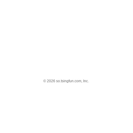
© 2026 so.tsingfun.com, Inc.