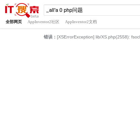
全部网页
AppInventor2社区
AppInventor2文档
错误：
[XSErrorException] lib/XS.php(2558): fsoc