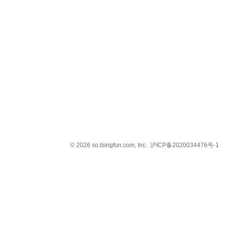
© 2026 so.tsingfun.com, Inc.
沪ICP备2020034476号-1