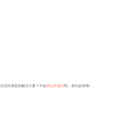
没找到满意的解决方案？不如
来社区提问
吧，有问必答哦~