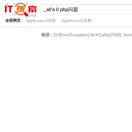
全部网页
AppInventor2社区
AppInventor2文档
错误：
[XSErrorException] lib/XS.php(2558): fsoc