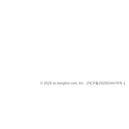
© 2026 so.tsingfun.com, Inc.
沪ICP备2020034476号-1