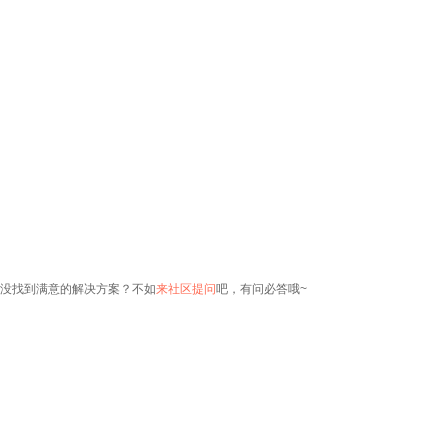
没找到满意的解决方案？不如
来社区提问
吧，有问必答哦~