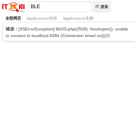
全部网页
AppInventor2社区
AppInventor2文档
错误：
[XSErrorException] lib/XS.php(2558): fsockopen(): unable
to connect to localhost:8384 (Connection timed out)(2)