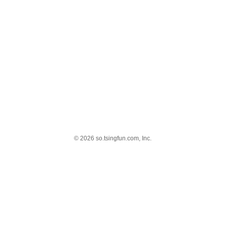
© 2026 so.tsingfun.com, Inc.