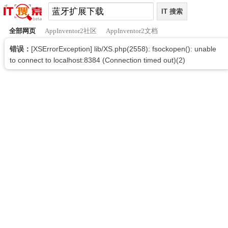
全部网页
AppInventor2社区
AppInventor2文档
错误：
[XSErrorException] lib/XS.php(2558): fsockopen(): unable
to connect to localhost:8384 (Connection timed out)(2)