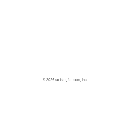
© 2026 so.tsingfun.com, Inc.