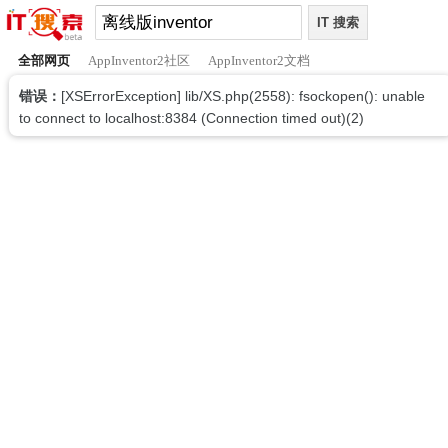
全部网页
AppInventor2社区
AppInventor2文档
错误：
[XSErrorException] lib/XS.php(2558): fsockopen(): unable
to connect to localhost:8384 (Connection timed out)(2)