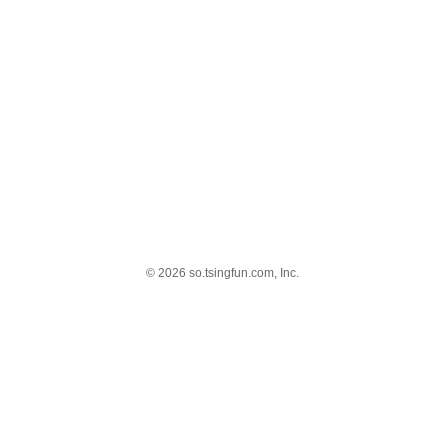
© 2026 so.tsingfun.com, Inc.