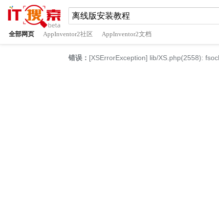
全部网页
AppInventor2社区
AppInventor2文档
错误：
[XSErrorException] lib/XS.php(2558): fsoc