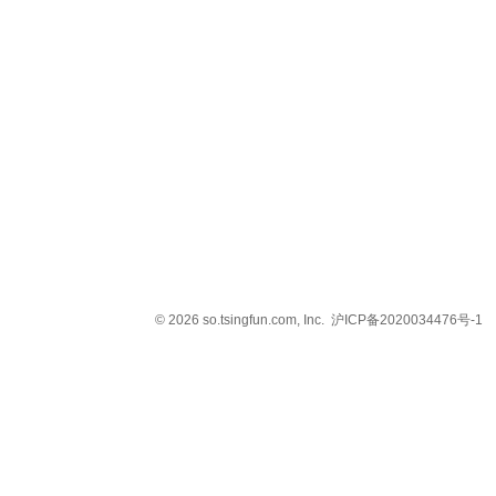
© 2026 so.tsingfun.com, Inc.
沪ICP备2020034476号-1