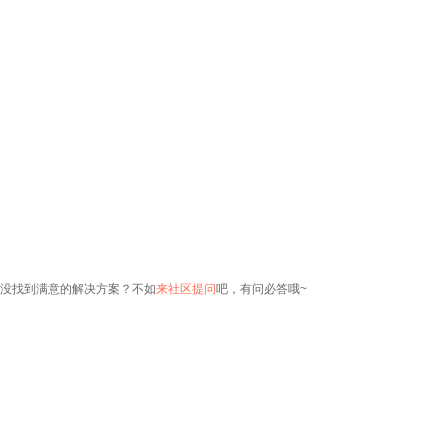
没找到满意的解决方案？不如
来社区提问
吧，有问必答哦~