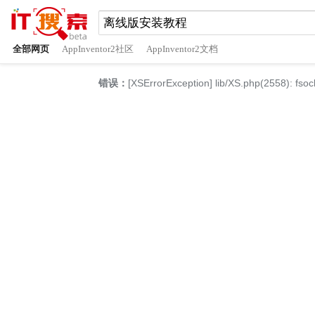
全部网页
AppInventor2社区
AppInventor2文档
错误：
[XSErrorException] lib/XS.php(2558): fsoc