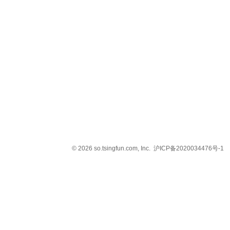
© 2026 so.tsingfun.com, Inc.
沪ICP备2020034476号-1