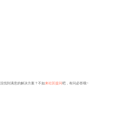
没找到满意的解决方案？不如
来社区提问
吧，有问必答哦~