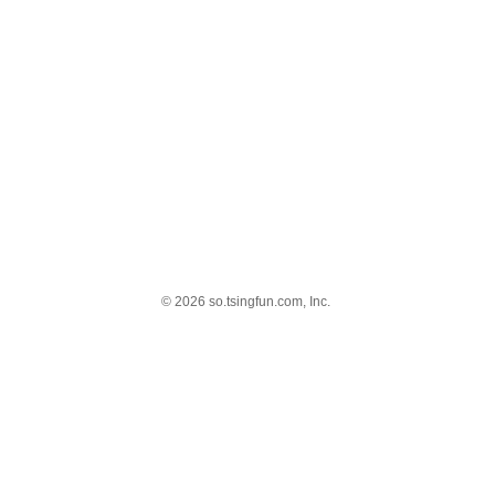
© 2026 so.tsingfun.com, Inc.