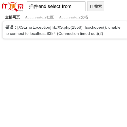
全部网页
AppInventor2社区
AppInventor2文档
错误：
[XSErrorException] lib/XS.php(2558): fsockopen(): unable
to connect to localhost:8384 (Connection timed out)(2)