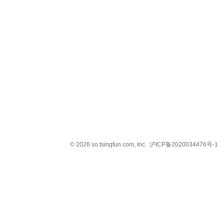
© 2026 so.tsingfun.com, Inc.
沪ICP备2020034476号-1