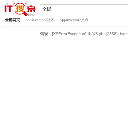
全部网页
AppInventor2社区
AppInventor2文档
错误：
[XSErrorException] lib/XS.php(2558): fsoc