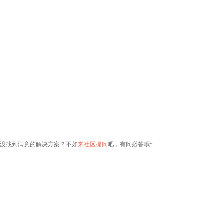
没找到满意的解决方案？不如
来社区提问
吧，有问必答哦~