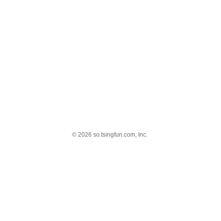
© 2026 so.tsingfun.com, Inc.