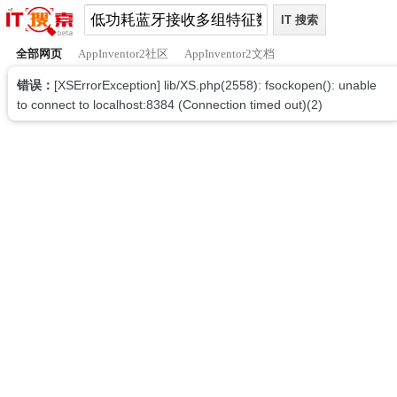
全部网页
AppInventor2社区
AppInventor2文档
错误：
[XSErrorException] lib/XS.php(2558): fsockopen(): unable
to connect to localhost:8384 (Connection timed out)(2)