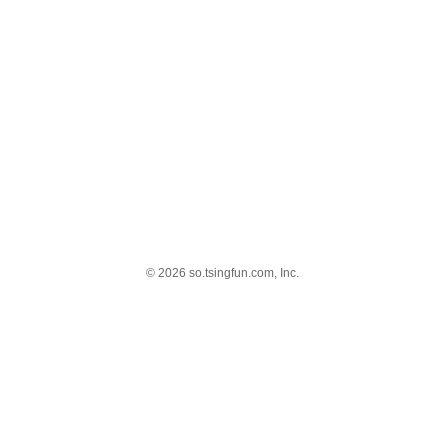
© 2026 so.tsingfun.com, Inc.