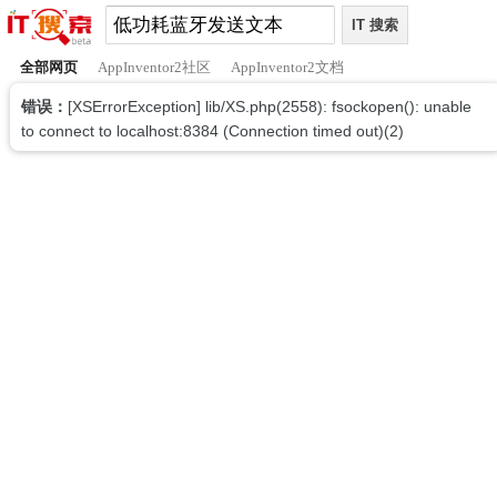
全部网页
AppInventor2社区
AppInventor2文档
错误：
[XSErrorException] lib/XS.php(2558): fsockopen(): unable
to connect to localhost:8384 (Connection timed out)(2)